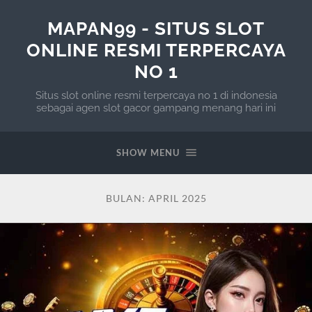
MAPAN99 - SITUS SLOT
ONLINE RESMI TERPERCAYA
NO 1
Situs slot online resmi terpercaya no 1 di indonesia
sebagai agen slot gacor gampang menang hari ini
SHOW MENU
BULAN:
APRIL 2025