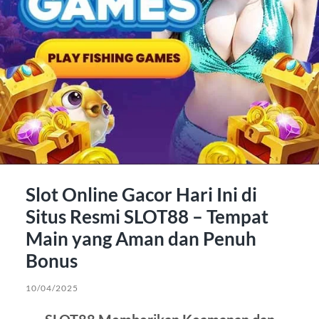
Slot Online Gacor Hari Ini di
Situs Resmi SLOT88 – Tempat
Main yang Aman dan Penuh
Bonus
10/04/2025