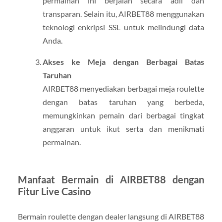
permainan ini berjalan secara adil dan
transparan. Selain itu, AIRBET88 menggunakan
teknologi enkripsi SSL untuk melindungi data
Anda.
Akses ke Meja dengan Berbagai Batas
Taruhan
AIRBET88 menyediakan berbagai meja roulette
dengan batas taruhan yang berbeda,
memungkinkan pemain dari berbagai tingkat
anggaran untuk ikut serta dan menikmati
permainan.
Manfaat Bermain di AIRBET88 dengan
Fitur Live Casino
Bermain roulette dengan dealer langsung di AIRBET88