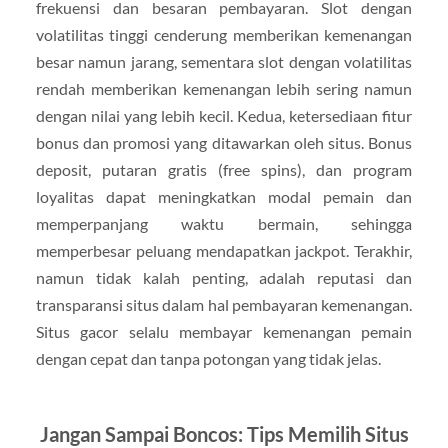
frekuensi dan besaran pembayaran.
Slot dengan
volatilitas tinggi cenderung memberikan kemenangan
besar namun jarang, sementara slot dengan volatilitas
rendah memberikan kemenangan
lebih sering namun
dengan nilai yang lebih kecil. Kedua, ketersediaan fitur
bonus dan promosi yang ditawarkan oleh situs. Bonus
deposit, putaran gratis (free spins), dan program
loyalitas dapat meningkatkan modal pemain dan
memperpanjang waktu bermain, sehingga
memperbesar peluang mendapatkan jackpot. Terakhir,
namun tidak kalah penting, adalah reputasi dan
transparansi situs dalam hal pembayaran kemenangan.
Situs gacor selalu membayar kemenangan pemain
dengan cepat dan tanpa potongan yang tidak jelas.
Jangan Sampai Boncos: Tips Memilih Situs