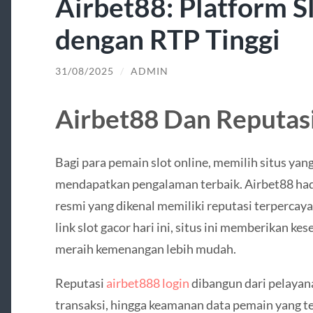
Airbet88: Platform S
dengan RTP Tinggi
31/08/2025
/
ADMIN
Airbet88 Dan Reputasi
Bagi para pemain slot online, memilih situs yan
mendapatkan pengalaman terbaik. Airbet88 hadir
resmi yang dikenal memiliki reputasi terpercaya
link slot gacor hari ini, situs ini memberikan k
meraih kemenangan lebih mudah.
Reputasi
airbet888 login
dibangun dari pelayan
transaksi, hingga keamanan data pemain yang 