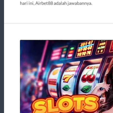
hari ini, Airbet88 adalah jawabannya.