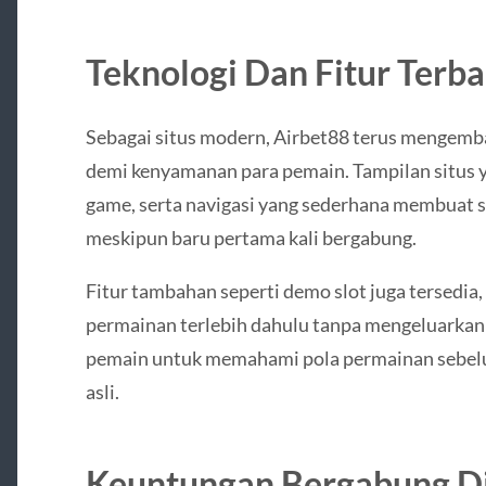
Teknologi Dan Fitur Terb
Sebagai situs modern, Airbet88 terus mengemba
demi kenyamanan para pemain. Tampilan situs y
game, serta navigasi yang sederhana membuat s
meskipun baru pertama kali bergabung.
Fitur tambahan seperti demo slot juga tersedia
permainan terlebih dahulu tanpa mengeluarkan m
pemain untuk memahami pola permainan sebel
asli.
Keuntungan Bergabung Di