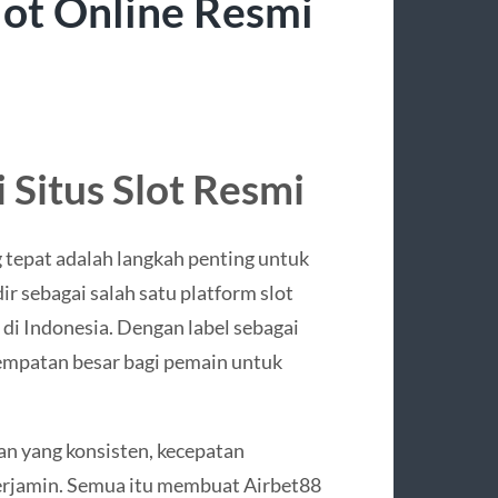
lot Online Resmi
 Situs Slot Resmi
g tepat adalah langkah penting untuk
 sebagai salah satu platform slot
 di Indonesia. Dengan label sebagai
esempatan besar bagi pemain untuk
an yang konsisten, kecepatan
terjamin. Semua itu membuat Airbet88