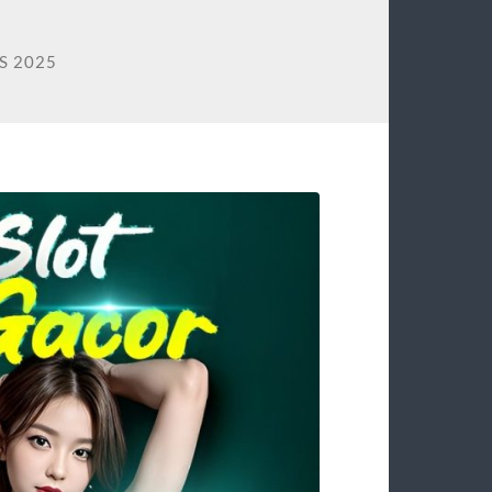
S 2025