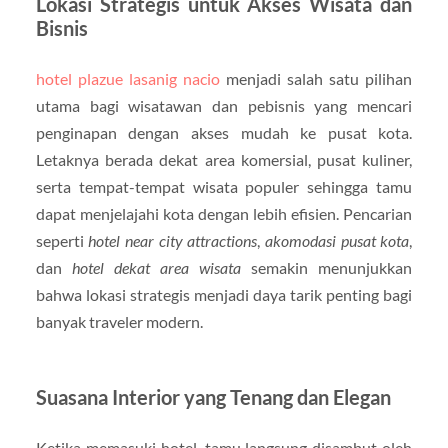
Lokasi Strategis untuk Akses Wisata dan
Bisnis
hotel plazue lasanig nacio
menjadi salah satu pilihan
utama bagi wisatawan dan pebisnis yang mencari
penginapan dengan akses mudah ke pusat kota.
Letaknya berada dekat area komersial, pusat kuliner,
serta tempat-tempat wisata populer sehingga tamu
dapat menjelajahi kota dengan lebih efisien. Pencarian
seperti
hotel near city attractions
,
akomodasi pusat kota
,
dan
hotel dekat area wisata
semakin menunjukkan
bahwa lokasi strategis menjadi daya tarik penting bagi
banyak traveler modern.
Suasana Interior yang Tenang dan Elegan
Ketika memasuki hotel, tamu langsung disambut oleh