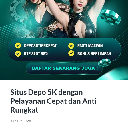
Situs Depo 5K dengan
Pelayanan Cepat dan Anti
Rungkat
11/12/2025