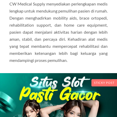
CW Medical Supply menyediakan perlengkapan medis
lengkap untuk mendukung pemulihan pasien di rumah.
Dengan menghadirkan mobility aids, brace ortopedi,
rehabilitation support, dan home care equipment,
pasien dapat menjalani aktivitas harian dengan lebih
aman, stabil, dan percaya diri. Kehadiran alat medis
yang tepat membantu mempercepat rehabilitasi dan
memberikan ketenangan lebih bagi keluarga yang
mendampingi proses pemulihan.
STICKY POST