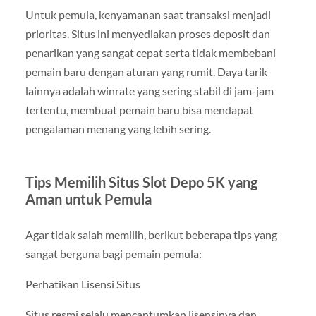
Untuk pemula, kenyamanan saat transaksi menjadi
prioritas. Situs ini menyediakan proses deposit dan
penarikan yang sangat cepat serta tidak membebani
pemain baru dengan aturan yang rumit. Daya tarik
lainnya adalah winrate yang sering stabil di jam-jam
tertentu, membuat pemain baru bisa mendapat
pengalaman menang yang lebih sering.
Tips Memilih Situs Slot Depo 5K yang
Aman untuk Pemula
Agar tidak salah memilih, berikut beberapa tips yang
sangat berguna bagi pemain pemula:
Perhatikan Lisensi Situs
Situs resmi selalu mencantumkan lisensinya dan