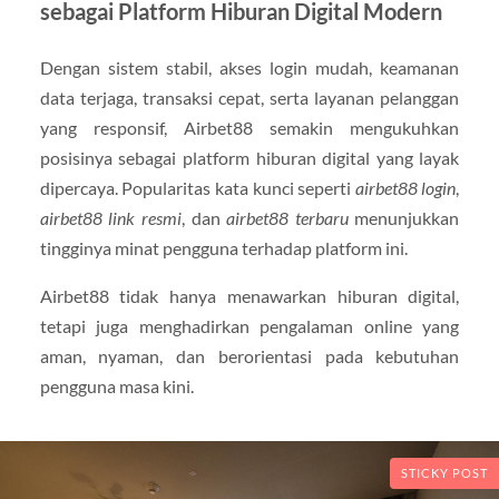
sebagai Platform Hiburan Digital Modern
Dengan sistem stabil, akses login mudah, keamanan
data terjaga, transaksi cepat, serta layanan pelanggan
yang responsif, Airbet88 semakin mengukuhkan
posisinya sebagai platform hiburan digital yang layak
dipercaya. Popularitas kata kunci seperti
airbet88 login
,
airbet88 link resmi
, dan
airbet88 terbaru
menunjukkan
tingginya minat pengguna terhadap platform ini.
Airbet88 tidak hanya menawarkan hiburan digital,
tetapi juga menghadirkan pengalaman online yang
aman, nyaman, dan berorientasi pada kebutuhan
pengguna masa kini.
STICKY POST