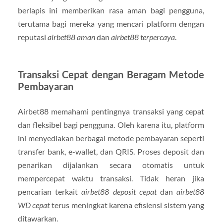
berlapis ini memberikan rasa aman bagi pengguna,
terutama bagi mereka yang mencari platform dengan
reputasi
airbet88 aman
dan
airbet88 terpercaya
.
Transaksi Cepat dengan Beragam Metode
Pembayaran
Airbet88 memahami pentingnya transaksi yang cepat
dan fleksibel bagi pengguna. Oleh karena itu, platform
ini menyediakan berbagai metode pembayaran seperti
transfer bank, e-wallet, dan QRIS. Proses deposit dan
penarikan dijalankan secara otomatis untuk
mempercepat waktu transaksi. Tidak heran jika
pencarian terkait
airbet88 deposit cepat
dan
airbet88
WD cepat
terus meningkat karena efisiensi sistem yang
ditawarkan.