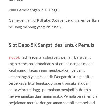
Pilih Game dengan RTP Tinggi
Game dengan RTP di atas 96% cenderung memberikan
peluang menang yang lebih baik.
Slot Depo 5K Sangat Ideal untuk Pemula
slot 5k
hadir sebagai solusi bagi pemain baru yang
ingin mencoba permainan slot online dengan modal
kecil namun tetap ingin mendapatkan peluang
kemenangan yang menarik. Dengan dukungan situs
terpercaya, fitur lengkap, proses transaksi mudah,
serta winrate tinggi, permainan menjadi jauh lebih
menyenangkan dan minim risiko. Pemula bisa memulai
perjalanan mereka dengan aman sambil mempelajari