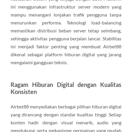
ini menggunakan infrastruktur server modern yang
mampu menangani lonjakan trafik pengguna tanpa
menurunkan performa. Teknologi load-balancing
memastikan distribusi beban server tetap seimbang,
sehingga aktivitas pengguna berjalan lancar. Stabilitas
ini menjadi faktor penting yang membuat Airbet88
dikenal sebagai platform hiburan digital yang jarang
mengalami gangguan teknis.
Ragam Hiburan Digital dengan Kualitas
Konsisten
Airbet88 menyediakan berbagai pilihan hiburan digital
yang dirancang dengan standar kualitas tinggi. Setiap
konten hadir dengan visual menarik, audio yang
mendukung, serta mekanisme permainan yang mudah