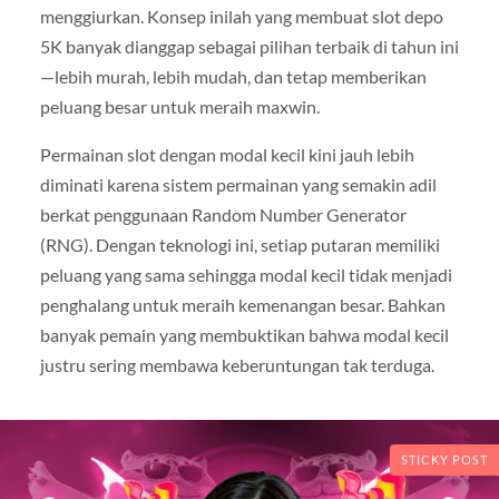
menggiurkan. Konsep inilah yang membuat slot depo
5K banyak dianggap sebagai pilihan terbaik di tahun ini
—lebih murah, lebih mudah, dan tetap memberikan
peluang besar untuk meraih maxwin.
Permainan slot dengan modal kecil kini jauh lebih
diminati karena sistem permainan yang semakin adil
berkat penggunaan Random Number Generator
(RNG). Dengan teknologi ini, setiap putaran memiliki
peluang yang sama sehingga modal kecil tidak menjadi
penghalang untuk meraih kemenangan besar. Bahkan
banyak pemain yang membuktikan bahwa modal kecil
justru sering membawa keberuntungan tak terduga.
STICKY POST