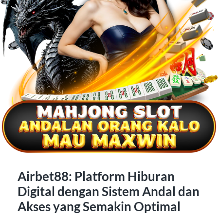
Airbet88: Platform Hiburan
Digital dengan Sistem Andal dan
Akses yang Semakin Optimal