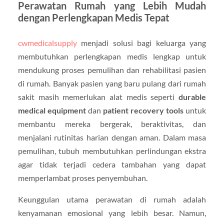
Perawatan Rumah yang Lebih Mudah
dengan Perlengkapan Medis Tepat
cwmedicalsupply
menjadi solusi bagi keluarga yang
membutuhkan perlengkapan medis lengkap untuk
mendukung proses pemulihan dan rehabilitasi pasien
di rumah. Banyak pasien yang baru pulang dari rumah
sakit masih memerlukan alat medis seperti
durable
medical equipment
dan
patient recovery tools
untuk
membantu mereka bergerak, beraktivitas, dan
menjalani rutinitas harian dengan aman. Dalam masa
pemulihan, tubuh membutuhkan perlindungan ekstra
agar tidak terjadi cedera tambahan yang dapat
memperlambat proses penyembuhan.
Keunggulan utama perawatan di rumah adalah
kenyamanan emosional yang lebih besar. Namun,