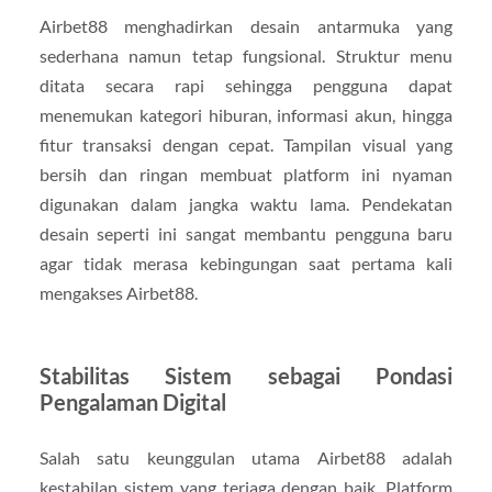
Airbet88 menghadirkan desain antarmuka yang
sederhana namun tetap fungsional. Struktur menu
ditata secara rapi sehingga pengguna dapat
menemukan kategori hiburan, informasi akun, hingga
fitur transaksi dengan cepat. Tampilan visual yang
bersih dan ringan membuat platform ini nyaman
digunakan dalam jangka waktu lama. Pendekatan
desain seperti ini sangat membantu pengguna baru
agar tidak merasa kebingungan saat pertama kali
mengakses Airbet88.
Stabilitas Sistem sebagai Pondasi
Pengalaman Digital
Salah satu keunggulan utama Airbet88 adalah
kestabilan sistem yang terjaga dengan baik. Platform