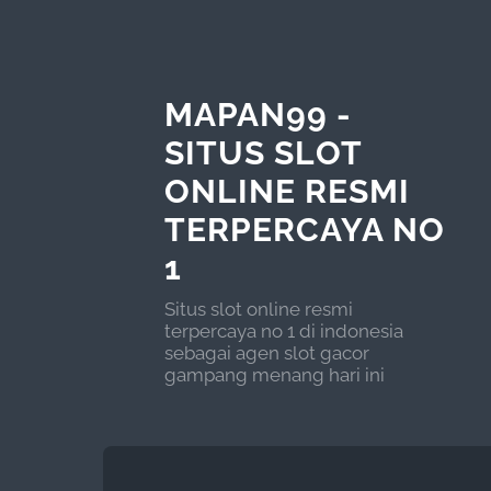
MAPAN99 -
SITUS SLOT
ONLINE RESMI
TERPERCAYA NO
1
Situs slot online resmi
terpercaya no 1 di indonesia
sebagai agen slot gacor
gampang menang hari ini