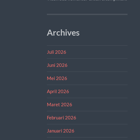
Archives
Juli 2026
Juni 2026
Mei 2026
April 2026
Maret 2026
Februari 2026
Januari 2026