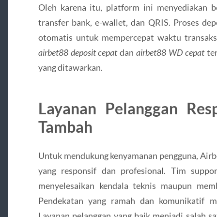
Oleh karena itu, platform ini menyediakan 
transfer bank, e-wallet, dan QRIS. Proses dep
otomatis untuk mempercepat waktu transaksi.
airbet88 deposit cepat
dan
airbet88 WD cepat
ter
yang ditawarkan.
Layanan Pelanggan Resp
Tambah
Untuk mendukung kenyamanan pengguna, Airb
yang responsif dan profesional. Tim supp
menyelesaikan kendala teknis maupun memb
Pendekatan yang ramah dan komunikatif m
Layanan pelanggan yang baik menjadi salah s