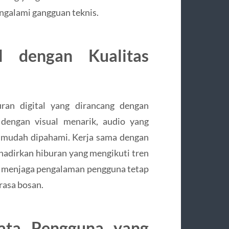
engalami gangguan teknis.
l dengan Kualitas
uran digital yang dirancang dengan
r dengan visual menarik, audio yang
 mudah dipahami. Kerja sama dengan
adirkan hiburan yang mengikuti tren
in menjaga pengalaman pengguna tetap
rasa bosan.
ta Pengguna yang