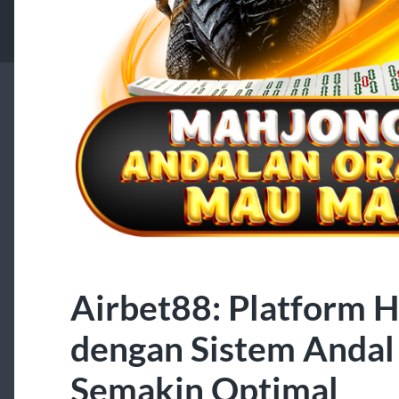
Airbet88: Platform H
dengan Sistem Andal
Semakin Optimal