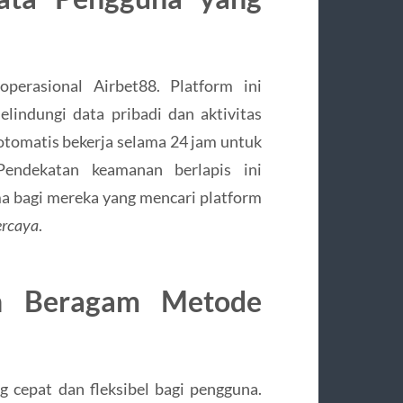
perasional Airbet88. Platform ini
indungi data pribadi dan aktivitas
otomatis bekerja selama 24 jam untuk
Pendekatan keamanan berlapis ini
a bagi mereka yang mencari platform
ercaya
.
an Beragam Metode
 cepat dan fleksibel bagi pengguna.