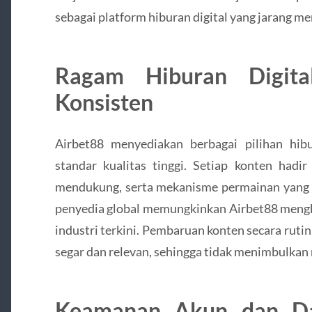
sebagai platform hiburan digital yang jarang m
Ragam Hiburan Digita
Konsisten
Airbet88 menyediakan berbagai pilihan hib
standar kualitas tinggi. Setiap konten hadi
mendukung, serta mekanisme permainan yang
penyedia global memungkinkan Airbet88 mengh
industri terkini. Pembaruan konten secara rut
segar dan relevan, sehingga tidak menimbulkan 
Keamanan Akun dan Da