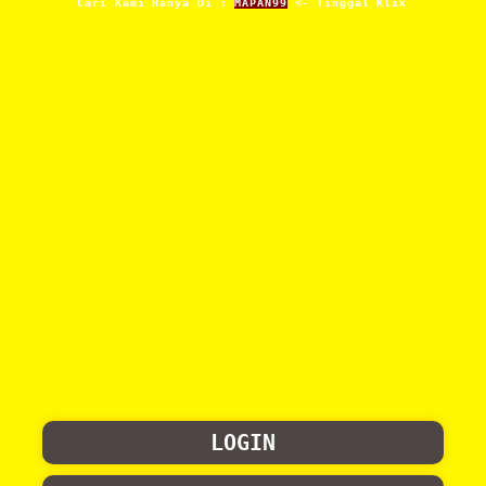
Cari Kami Hanya Di :
MAPAN99
<- Tinggal Klik
LOGIN