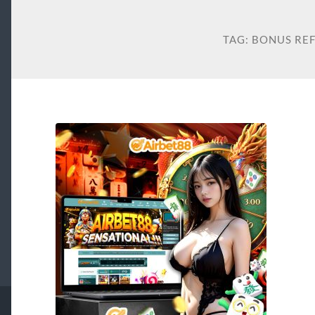
TAG:
BONUS RE