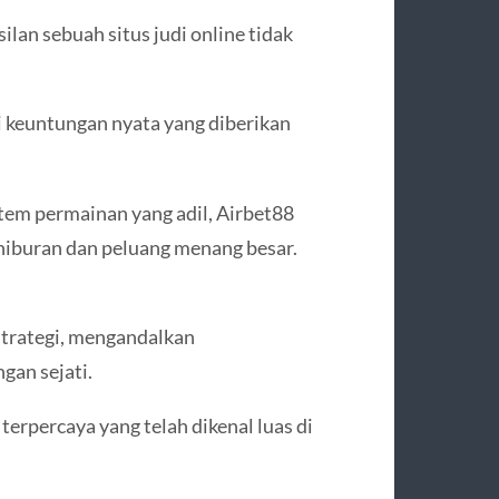
an sebuah situs judi online tidak
ai keuntungan nyata yang diberikan
tem permainan yang adil, Airbet88
iburan dan peluang menang besar.
strategi, mengandalkan
gan sejati.
terpercaya yang telah dikenal luas di