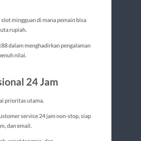
 slot mingguan di mana pemain bisa
uta rupiah.
et88 dalam menghadirkan pengalaman
enuh nilai.
sional 24 Jam
 prioritas utama.
stomer service 24 jam non-stop, siap
m, dan email.