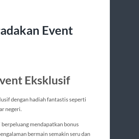
gadakan Event
vent Eksklusif
sif dengan hadiah fantastis seperti
ar negeri.
ini berpeluang mendapatkan bonus
 pengalaman bermain semakin seru dan