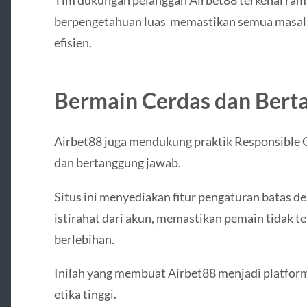
Tim dukungan pelanggan Airbet88 terkenal rama
berpengetahuan luas memastikan semua masala
efisien.
Bermain Cerdas dan Bert
Airbet88 juga mendukung praktik Responsible G
dan bertanggung jawab.
Situs ini menyediakan fitur pengaturan batas d
istirahat dari akun, memastikan pemain tidak t
berlebihan.
Inilah yang membuat Airbet88 menjadi platform 
etika tinggi.