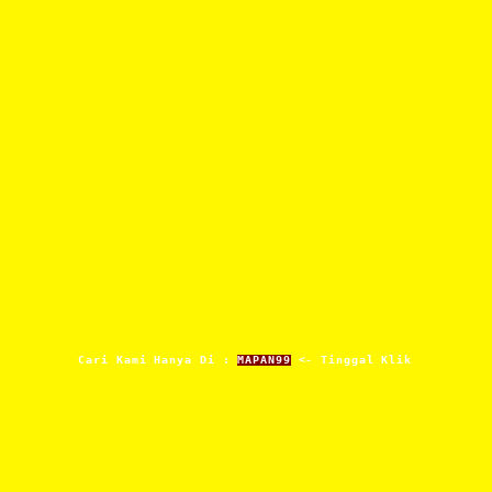
Cari Kami Hanya Di :
MAPAN99
<- Tinggal Klik