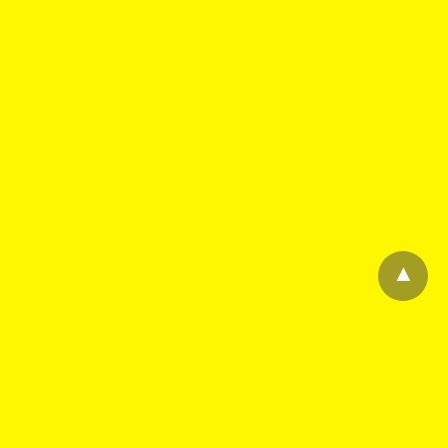
Link Roulette
UNCATEGORIZED
Strategi Adaptif Roulette yang