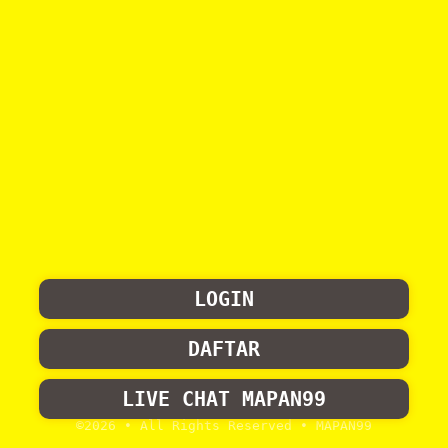
LOGIN
DAFTAR
LIVE CHAT MAPAN99
©2026 • All Rights Reserved
• MAPAN99