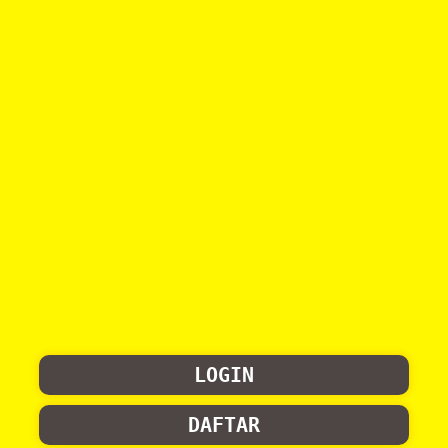
LOGIN
DAFTAR