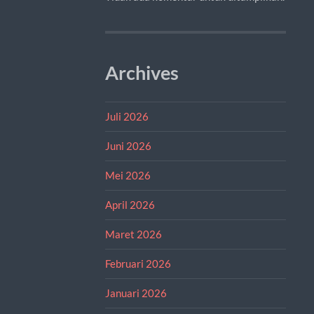
Archives
Juli 2026
Juni 2026
Mei 2026
April 2026
Maret 2026
Februari 2026
Januari 2026