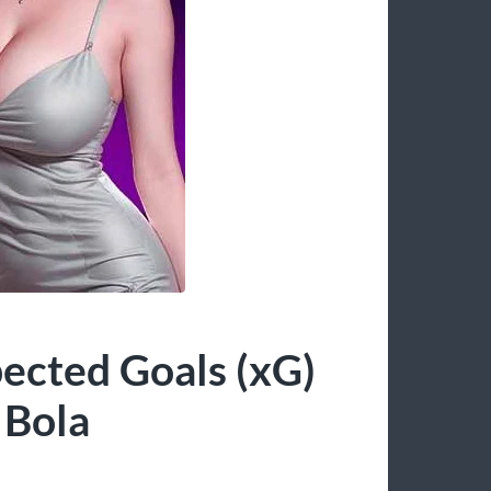
ected Goals (xG)
 Bola