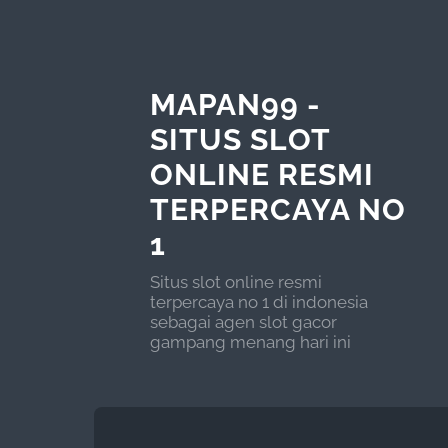
MAPAN99 -
SITUS SLOT
ONLINE RESMI
TERPERCAYA NO
1
Situs slot online resmi
terpercaya no 1 di indonesia
sebagai agen slot gacor
gampang menang hari ini