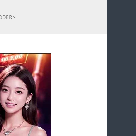
MODERN