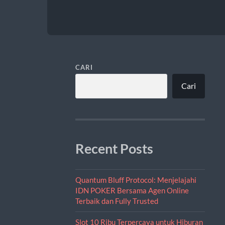
CARI
Cari
Recent Posts
Quantum Bluff Protocol: Menjelajahi
IDN POKER Bersama Agen Online
Terbaik dan Fully Trusted
Slot 10 Ribu Terpercaya untuk Hiburan