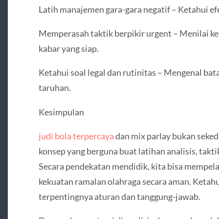
Latih manajemen gara-gara negatif – Ketahui ef
Memperasah taktik berpikir urgent – Menilai k
kabar yang siap.
Ketahui soal legal dan rutinitas – Mengenal b
taruhan.
Kesimpulan
judi bola terpercaya
dan mix parlay bukan sekedar
konsep yang berguna buat latihan analisis, takt
Secara pendekatan mendidik, kita bisa mempela
kekuatan ramalan olahraga secara aman. Ketah
terpentingnya aturan dan tanggung-jawab.