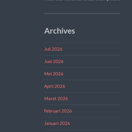
Archives
Juli 2026
Juni 2026
Mei 2026
April 2026
Maret 2026
Februari 2026
Januari 2026