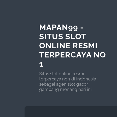
MAPAN99 -
SITUS SLOT
ONLINE RESMI
TERPERCAYA NO
1
Situs slot online resmi
terpercaya no 1 di indonesia
sebagai agen slot gacor
gampang menang hari ini