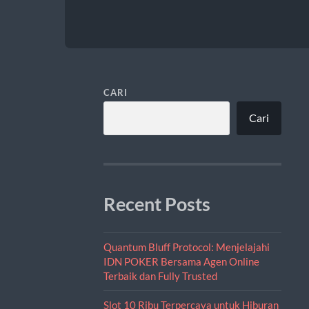
CARI
Cari
Recent Posts
Quantum Bluff Protocol: Menjelajahi
IDN POKER Bersama Agen Online
Terbaik dan Fully Trusted
Slot 10 Ribu Terpercaya untuk Hiburan