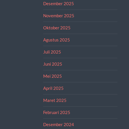
Desember 2025
November 2025
Oktober 2025
Agustus 2025
Juli 2025
Juni 2025
Mei 2025
April 2025
Maret 2025
Februari 2025
Desember 2024