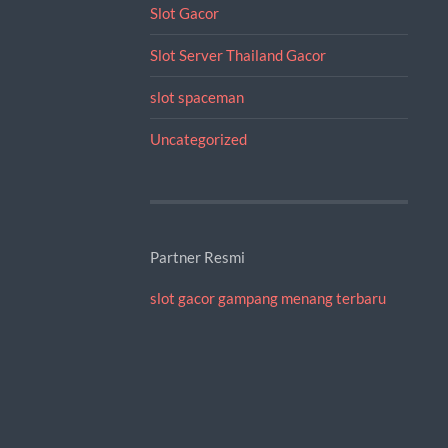
Slot Gacor
Slot Server Thailand Gacor
slot spaceman
Uncategorized
Partner Resmi
slot gacor gampang menang terbaru