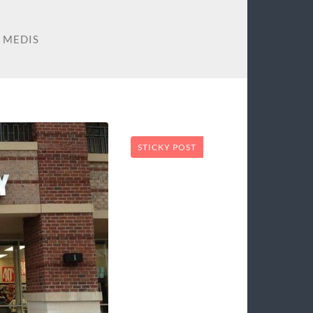
 MEDIS
STICKY POST