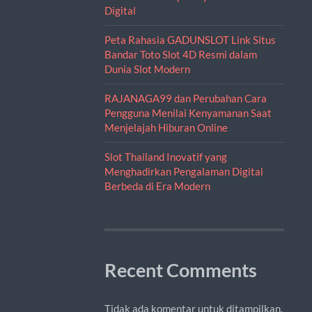
Digital
Peta Rahasia GADUNSLOT Link Situs
Bandar Toto Slot 4D Resmi dalam
Dunia Slot Modern
RAJANAGA99 dan Perubahan Cara
Pengguna Menilai Kenyamanan Saat
Menjelajah Hiburan Online
Slot Thailand Inovatif yang
Menghadirkan Pengalaman Digital
Berbeda di Era Modern
Recent Comments
Tidak ada komentar untuk ditampilkan.