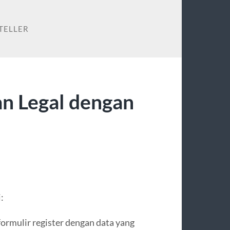
TELLER
an Legal dengan
:
 formulir register dengan data yang