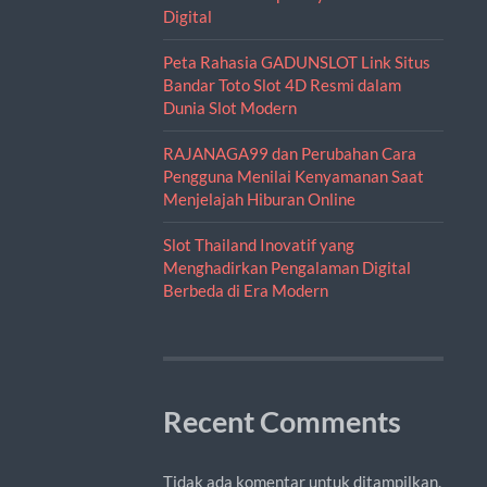
Digital
Peta Rahasia GADUNSLOT Link Situs
Bandar Toto Slot 4D Resmi dalam
Dunia Slot Modern
RAJANAGA99 dan Perubahan Cara
Pengguna Menilai Kenyamanan Saat
Menjelajah Hiburan Online
Slot Thailand Inovatif yang
Menghadirkan Pengalaman Digital
Berbeda di Era Modern
Recent Comments
Tidak ada komentar untuk ditampilkan.