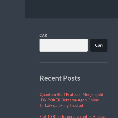
CARI
Cari
Recent Posts
Quantum Bluff Protocol: Menjelajahi
IDN POKER Bersama Agen Online
Terbaik dan Fully Trusted
Slot 10 Ribu Terpercaya untuk Hiburan