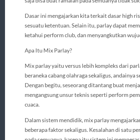
saja bisa buat ramalan pada semuanya tidak suk
Dasar ini mengajarkan kita terkait dasar high r
sesuatu ketentuan. Selain itu, parlay dapat mem
ketahui perform club, dan menyangkutkan wujud
Apa Itu Mix Parlay?
Mix parlay yaitu versus lebih kompleks dari parl
beraneka cabang olahraga sekaligus, andainya se
Dengan begitu, seseorang ditantang buat menjal
mengangsung unsur teknis seperti perform pema
cuaca.
Dalam sistem mendidik, mix parlay mengajarka
beberapa faktor sekaligus. Kesalahan di satu pe
pada semuanya, karena itu sistem ini mempera