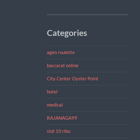
Categories
agen roulette
baccarat online
City Center Oyster Point
hotel
medical
RAJANAGA99
slot 10 ribu