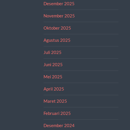
Desember 2025
November 2025
Oktober 2025
Agustus 2025
Juli 2025
Juni 2025
Mei 2025
April 2025
Maret 2025
Februari 2025
Desember 2024