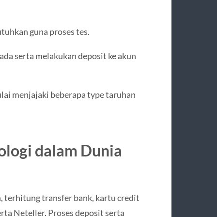
butuhkan guna proses tes.
ada serta melakukan deposit ke akun
ulai menjajaki beberapa type taruhan
ologi dalam Dunia
erhitung transfer bank, kartu credit
erta Neteller. Proses deposit serta