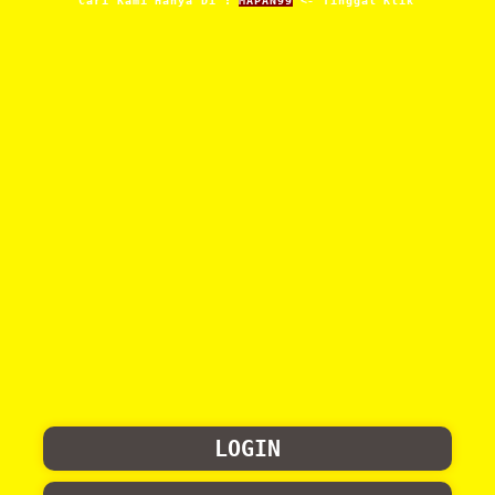
Cari Kami Hanya Di :
MAPAN99
<- Tinggal Klik
LOGIN