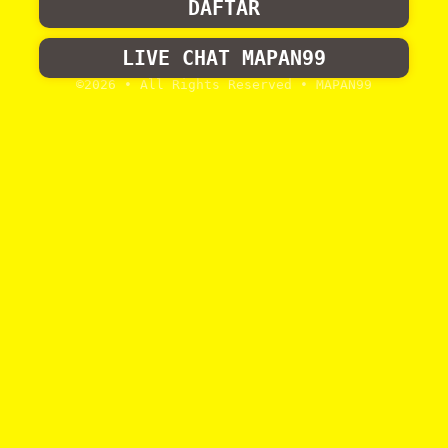
DAFTAR
LIVE CHAT MAPAN99
©2026 • All Rights Reserved
• MAPAN99