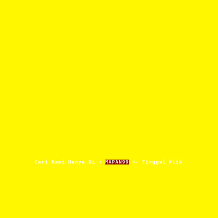
Cari Kami Hanya Di :
MAPAN99
<- Tinggal Klik