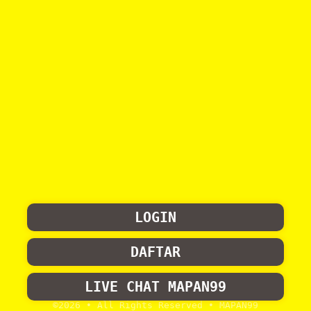
LOGIN
DAFTAR
LIVE CHAT MAPAN99
©2026 • All Rights Reserved
• MAPAN99