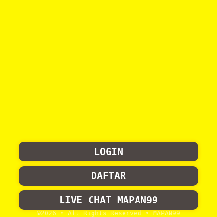
LOGIN
DAFTAR
LIVE CHAT MAPAN99
©2026 • All Rights Reserved
• MAPAN99