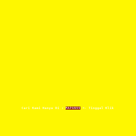
Cari Kami Hanya Di :
MAPAN99
<- Tinggal Klik