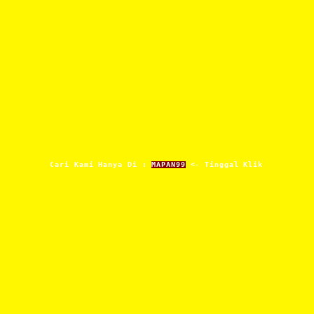
Cari Kami Hanya Di :
MAPAN99
<- Tinggal Klik