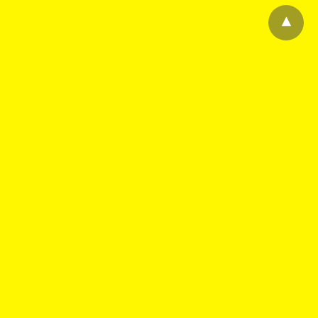
tips bonus slot
UNCATEGORIZED
Situs Depo 5K dengan Pelayanan
Cepat dan Anti Rungkat