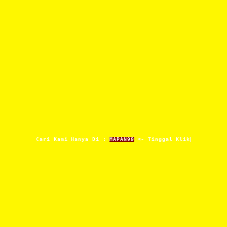
Cari Kami Hanya Di :
MAPAN99
<- Tinggal Klik