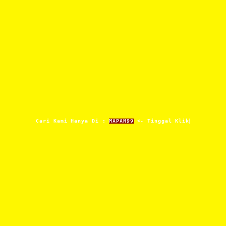
Cari Kami Hanya Di :
MAPAN99
<- Tinggal Klik