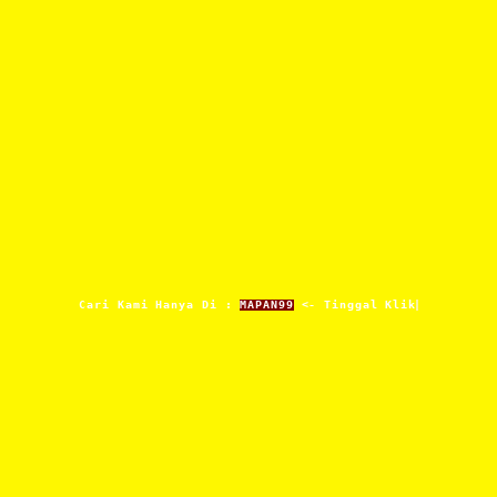
Cari Kami Hanya Di :
MAPAN99
<- Tinggal Klik