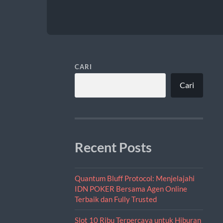
CARI
Cari
Recent Posts
Quantum Bluff Protocol: Menjelajahi
IDN POKER Bersama Agen Online
Terbaik dan Fully Trusted
Slot 10 Ribu Terpercaya untuk Hiburan