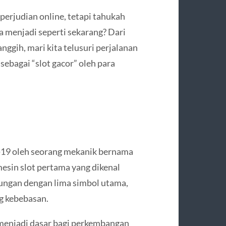
perjudian online, tetapi tahukah
 menjadi seperti sekarang? Dari
anggih, mari kita telusuri perjalanan
sebagai “slot gacor” oleh para
e-19 oleh seorang mekanik bernama
mesin slot pertama yang dikenal
ulungan dengan lima simbol utama,
ng kebebasan.
 menjadi dasar bagi perkembangan