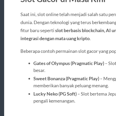
Saat ini, slot online telah menjadi salah satu p
dunia. Dengan teknologi yang terus berkemba
fitur baru seperti
slot berbasis blockchain, AI 
integrasi dengan mata uang kripto
.
Beberapa contoh permainan slot gacor yang popul
Gates of Olympus (Pragmatic Play)
– Slo
besar.
Sweet Bonanza (Pragmatic Play)
– Mengg
memberikan banyak peluang menang.
Lucky Neko (PG Soft)
– Slot bertema Jep
pengali kemenangan.