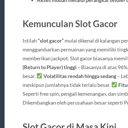
Kemunculan Slot Gacor
Istilah
“slot gacor”
mulai dikenal di kalangan pe
menggambarkan permainan yang memiliki tingka
memberikan jackpot. Slot gacor biasanya memilik
(Return to Player) tinggi
– Biasanya di atas 96%
besar.
Volatilitas rendah hingga sedang
– Le
meskipun jumlahnya tidak terlalu besar.
Fit
Seperti free spin, pengali kemenangan, dan simb
Dikembangkan oleh perusahaan besar seperti Pr
Slot Gacor di Masa Kini