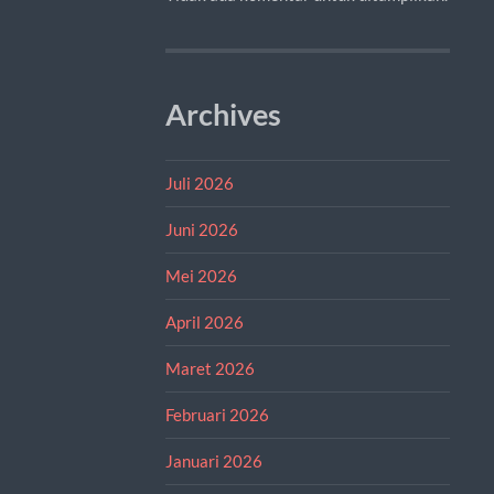
Archives
Juli 2026
Juni 2026
Mei 2026
April 2026
Maret 2026
Februari 2026
Januari 2026