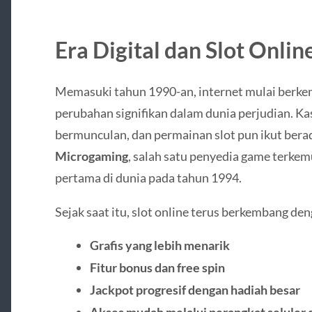
Era Digital dan Slot Onlin
Memasuki tahun 1990-an, internet mulai ber
perubahan signifikan dalam dunia perjudian. Ka
bermunculan, dan permainan slot pun ikut berada
Microgaming
, salah satu penyedia game terke
pertama di dunia pada tahun 1994.
Sejak saat itu, slot online terus berkembang deng
Grafis yang lebih menarik
Fitur bonus dan free spin
Jackpot progresif dengan hadiah besar
Akses mudah melalui perangkat seluler