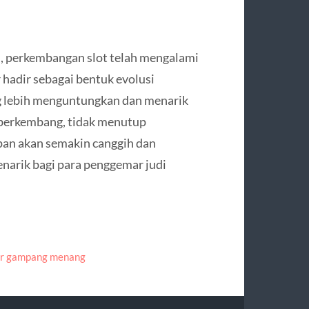
rn, perkembangan slot telah mengalami
 hadir sebagai bentuk evolusi
 lebih menguntungkan dan menarik
 berkembang, tidak menutup
an akan semakin canggih dan
arik bagi para penggemar judi
or gampang menang