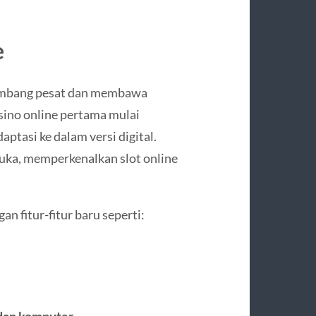
e
kembang pesat dan membawa
sino online pertama mulai
ptasi ke dalam versi digital.
muka, memperkenalkan slot online
an fitur-fitur baru seperti:
 dan komputer