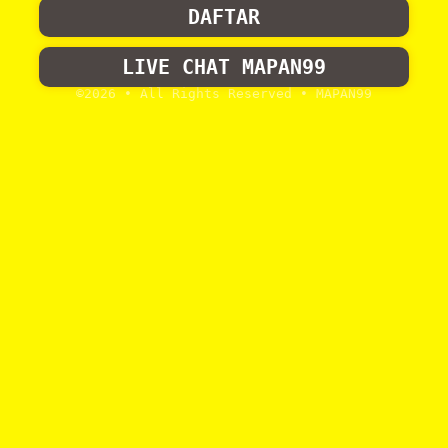
DAFTAR
LIVE CHAT MAPAN99
©2026 • All Rights Reserved
• MAPAN99