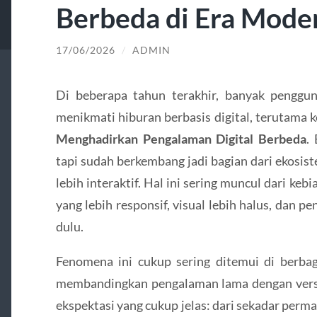
Berbeda di Era Mode
17/06/2026
/
ADMIN
Di beberapa tahun terakhir, banyak penggu
menikmati hiburan berbasis digital, terutama
Menghadirkan Pengalaman Digital Berbeda
.
tapi sudah berkembang jadi bagian dari ekosist
lebih interaktif. Hal ini sering muncul dari k
yang lebih responsif, visual lebih halus, dan 
dulu.
Fenomena ini cukup sering ditemui di berbag
membandingkan pengalaman lama dengan versi
ekspektasi yang cukup jelas: dari sekadar per