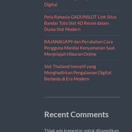
Digital
Peta Rahasia GADUNSLOT Link Situs
Bandar Toto Slot 4D Resmi dalam
Dunia Slot Modern
RAJANAGA99 dan Perubahan Cara
Pengguna Menilai Kenyamanan Saat
Menjelajah Hiburan Online
Slot Thailand Inovatif yang
Menghadirkan Pengalaman Digital
Berbeda di Era Modern
Recent Comments
Tidak ada komentar untuk ditampilkan.