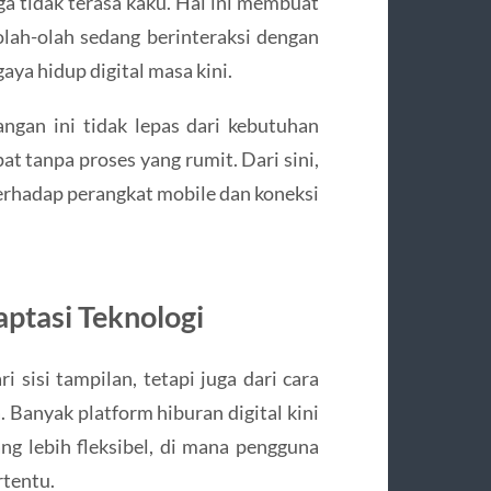
gga tidak terasa kaku. Hal ini membuat
olah-olah sedang berinteraksi dengan
ya hidup digital masa kini.
gan ini tidak lepas dari kebutuhan
 tanpa proses yang rumit. Dari sini,
 terhadap perangkat mobile dan koneksi
ptasi Teknologi
i sisi tampilan, tetapi juga dari cara
 Banyak platform hiburan digital kini
g lebih fleksibel, di mana pengguna
rtentu.