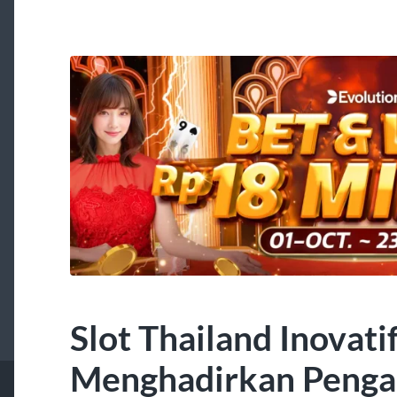
Slot Thailand Inovati
Menghadirkan Pengal