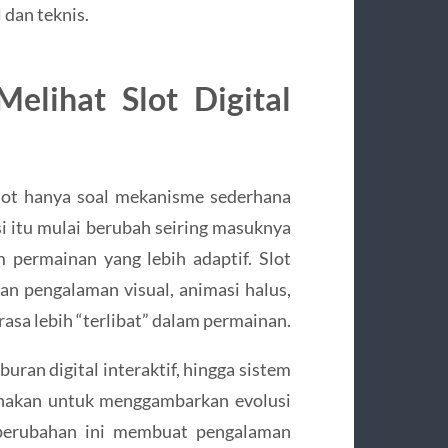
 dan teknis.
elihat Slot Digital
lot hanya soal mekanisme sederhana
i itu mulai berubah seiring masuknya
m permainan yang lebih adaptif. Slot
gan pengalaman visual, animasi halus,
asa lebih “terlibat” dalam permainan.
iburan digital interaktif, hingga sistem
gunakan untuk menggambarkan evolusi
a perubahan ini membuat pengalaman