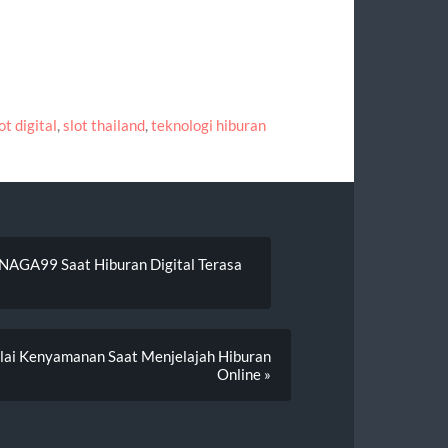
ot digital
,
slot thailand
,
teknologi hiburan
NAGA99 Saat Hiburan Digital Terasa
ai Kenyamanan Saat Menjelajah Hiburan
Online »