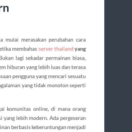
rn
na mulai merasakan perubahan cara
 ketika membahas
server thailand
yang
 Bukan lagi sekadar permainan biasa,
em hiburan yang lebih luas dan terasa
ebiasaan pengguna yang mencari sesuatu
pengalaman yang tidak monoton seperti
ai komunitas online, di mana orang
 yang lebih modern. Ada pergeseran
mainan berbasis keberuntungan menjadi