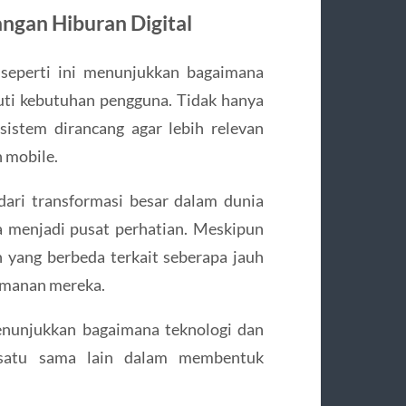
gan Hiburan Digital
n seperti ini menunjukkan bagaimana
kuti kebutuhan pengguna. Tidak hanya
 sistem dirancang agar lebih relevan
 mobile.
dari transformasi besar dalam dunia
 menjadi pusat perhatian. Meskipun
n yang berbeda terkait seberapa jauh
amanan mereka.
enunjukkan bagaimana teknologi dan
 satu sama lain dalam membentuk