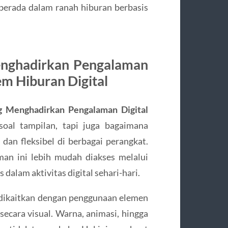
 berada dalam ranah hiburan berbasis
Menghadirkan Pengalaman
em Hiburan Digital
ng Menghadirkan Pengalaman Digital
oal tampilan, tapi juga bagaimana
dan fleksibel di berbagai perangkat.
n ini lebih mudah diakses melalui
alam aktivitas digital sehari-hari.
ing dikaitkan dengan penggunaan elemen
secara visual. Warna, animasi, hingga