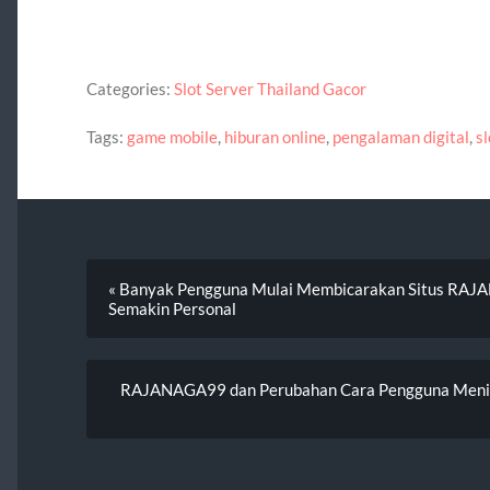
Categories:
Slot Server Thailand Gacor
Tags:
game mobile
,
hiburan online
,
pengalaman digital
,
sl
« Banyak Pengguna Mulai Membicarakan Situs RAJA
Semakin Personal
RAJANAGA99 dan Perubahan Cara Pengguna Menil