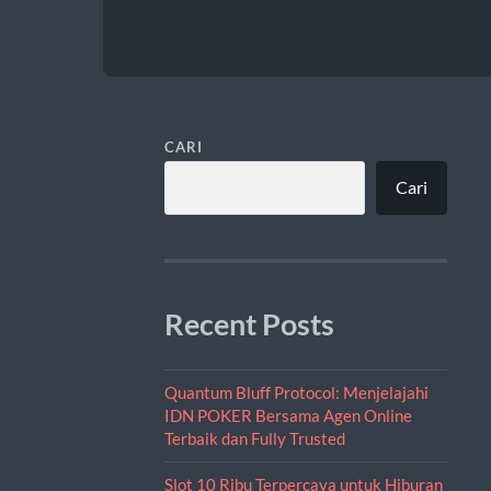
CARI
Cari
Recent Posts
Quantum Bluff Protocol: Menjelajahi
IDN POKER Bersama Agen Online
Terbaik dan Fully Trusted
Slot 10 Ribu Terpercaya untuk Hiburan