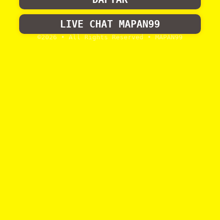
LIVE CHAT MAPAN99
©2026 • All Rights Reserved
• MAPAN99