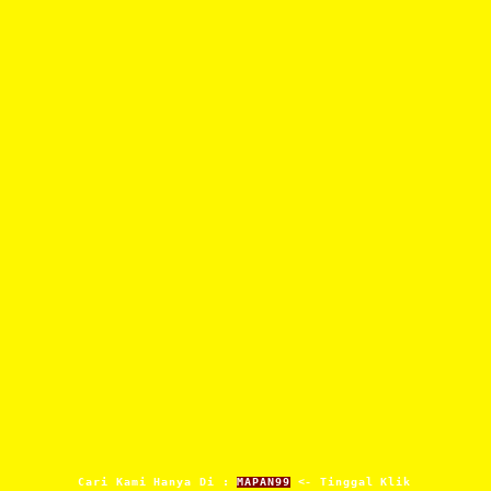
Cari Kami Hanya Di :
MAPAN99
<- Tinggal Klik