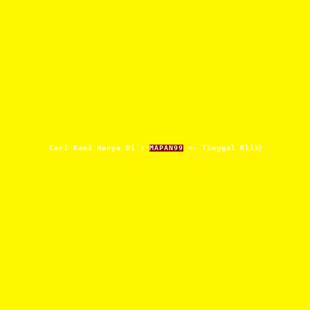
Cari Kami Hanya Di :
MAPAN99
<- Tinggal Klik